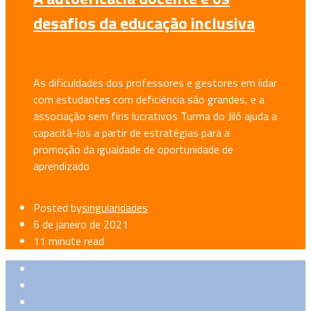
desafios da educação inclusiva
As dificuldades dos professores e gestores em lidar
com estudantes com deficiência são grandes, e a
associação sem fins lucrativos Turma do Jiló ajuda a
capacitá-los a partir de estratégias para a
promoção da igualdade de oportunidade de
aprendizado
Posted by
singularidades
6 de janeiro de 2021
11 minute read