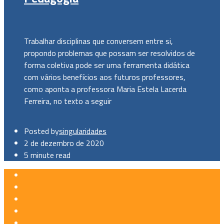
Trabalhar disciplinas que conversem entre si,
propondo problemas que possam ser resolvidos de
forma coletiva pode ser uma ferramenta didática
com vários benefícios aos futuros professores,
como aponta a professora Maria Estela Lacerda
Ferreira, no texto a seguir
Posted by
singularidades
2 de dezembro de 2020
5 minute read