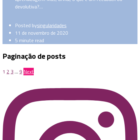
devolutiva?…
Posted by
singularidades
11 de novembro de 2020
5 minute read
Paginação de posts
1
2
3
…
9
Next