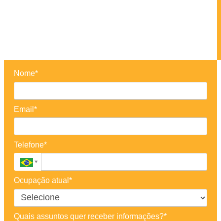
Nome*
Email*
Telefone*
Ocupação atual*
Quais assuntos quer receber informações?*