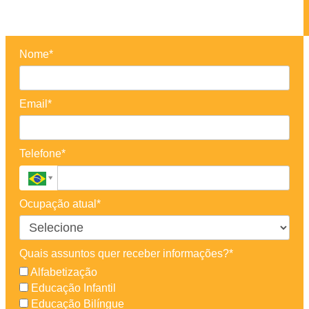
Nome*
Email*
Telefone*
Ocupação atual*
Quais assuntos quer receber informações?*
Alfabetização
Educação Infantil
Educação Bilíngue