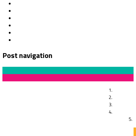
Post navigation
Previous Post
Rodas de conversa: psicanálise e educação
Next Post
5 dicas para manter a saúde mental diante das