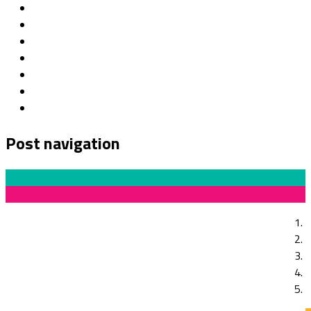
Post navigation
Previous Post
Singularidades realiza seminário para eficiência e
equidade na educação em Pernambuco