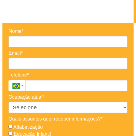
Nome*
Email*
Telefone*
Ocupação atual*
Quais assuntos quer receber informações?*
Alfabetização
Educação Infantil