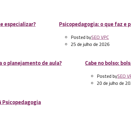
As múltiplas linguagens na formação de professores
e especializar?
Psicopedagogia: o que faz e p
Posted by
SEO VPC
25 de julho de 2026
ra o planejamento de aula?
Cabe no bolso: bol
Posted by
SEO V
20 de julho de 2
 à Psicopedagogia