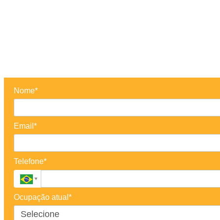
Nome*
Email*
Telefone*
Ocupação atual*