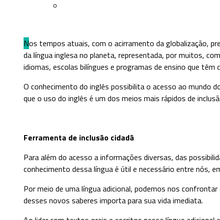
Nos tempos atuais, com o acirramento da globalização, presencia-se uma alteração substantiva no panorama social, cultural e linguístico mundial. Nesse cenário, é notória a expansão
da língua inglesa no planeta, representada, por muitos, com
idiomas, escolas bilíngues e programas de ensino que têm c
O conhecimento do inglês possibilita o acesso ao mundo do
que o uso do inglês é um dos meios mais rápidos de inclusã
Ferramenta de inclusão cidadã
Para além do acesso a informações diversas, das possibilid
conhecimento dessa língua é útil e necessário entre nós, e
Por meio de uma língua adicional, podemos nos confrontar 
desses novos saberes importa para sua vida imediata.
Ao lidar com textos orais e escritos nessa língua adicional