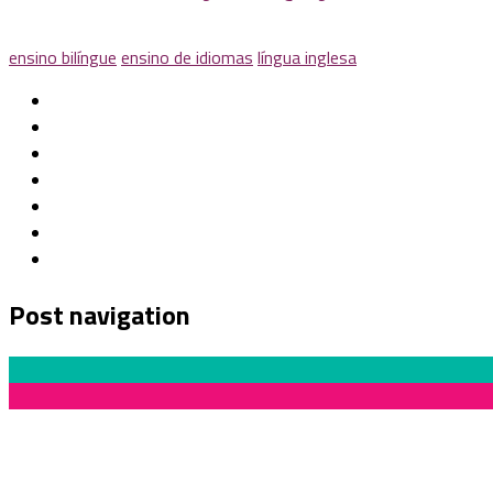
ensino bilíngue
ensino de idiomas
língua inglesa
Post navigation
Previous Post
Projeto poste: criação e apropriação do patrimônio urbano