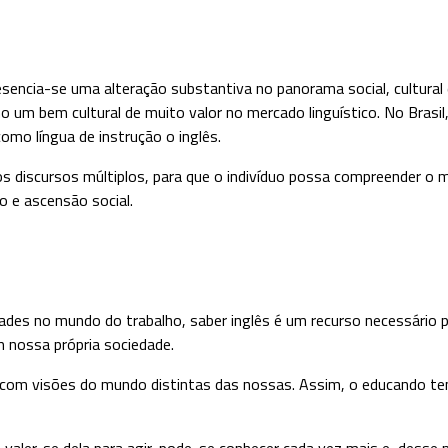
o um bem cultural de muito valor no mercado linguístico. No Brasil
omo língua de instrução o inglês.
s discursos múltiplos, para que o indivíduo possa compreender o 
o e ascensão social.
ades no mundo do trabalho, saber inglês é um recurso necessário p
m nossa própria sociedade.
com visões do mundo distintas das nossas. Assim, o educando tem a
 e valer-se dela para agir, pode-se conhecer cada vez mais e, dess