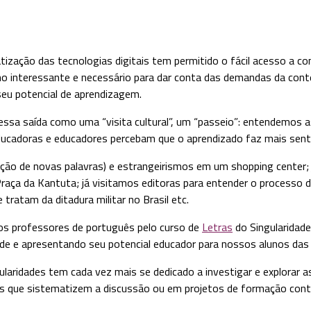
zação das tecnologias digitais tem permitido o fácil acesso a co
nho interessante e necessário para dar conta das demandas da co
eu potencial de aprendizagem.
essa saída como uma “visita cultural”, um “passeio”: entendemo
ducadoras e educadores percebam que o aprendizado faz mais sent
ão de novas palavras) e estrangeirismos em um shopping center; j
Praça da Kantuta; já visitamos editoras para entender o processo 
tratam da ditadura militar no Brasil etc.
s professores de português pelo curso de
Letras
do Singularidad
e e apresentando seu potencial educador para nossos alunos das l
idades tem cada vez mais se dedicado a investigar e explorar as 
os que sistematizem a discussão ou em projetos de formação cont