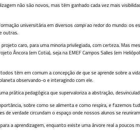
endizagem não são novos, mas têm ganhado cada vez mais visibilid
formação universitária em diversos
campi
ao redor do mundo: os e
e outras.
rojeto caro, para uma minoria privilegiada, com certeza. Mas mes
ojeto Âncora (em Cotia), seja na EMEF Campos Salles (em Heliópol
, todos têm em comum a concepção de que se aprende sobre a vida
planeta observando-o e interagindo com ele.
 uma prática pedagógica que supervaloriza a abstração, desvinculada
mportância, sobre como se alimenta e como respira, e fazemos tud
es de verdade circundam o espaço onde nossos alunos se reuniram 
 para a aprendizagem, enquanto existe uma árvore real a poucos m