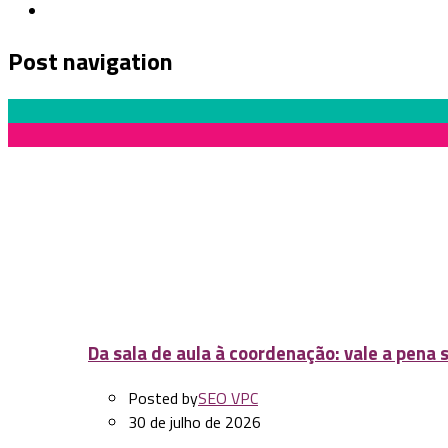
Post navigation
Previous Post
O aluno como protagonista: este é o iCloc Jovem
Da sala de aula à coordenação: vale a pena s
Posted by
SEO VPC
30 de julho de 2026