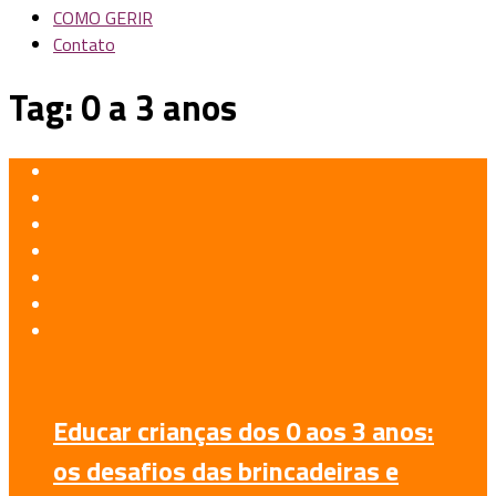
COMO GERIR
Contato
Tag:
0 a 3 anos
Educar crianças dos 0 aos 3 anos:
os desafios das brincadeiras e