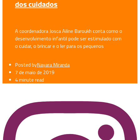
dos cuidados
A coordenadora Josca Ailine Baroukh conta como o
desenvolvimento infantil pode ser estimulado com
o cuidar, o brincar e o ler para os pequenos
Posted by
Nayara Miranda
7 de maio de 2019
4 minute read