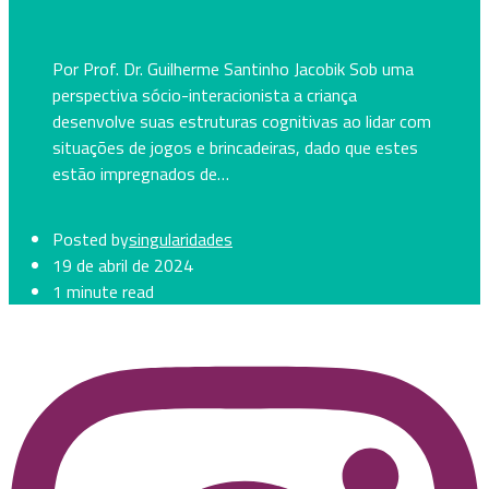
Por Prof. Dr. Guilherme Santinho Jacobik Sob uma
perspectiva sócio-interacionista a criança
desenvolve suas estruturas cognitivas ao lidar com
situações de jogos e brincadeiras, dado que estes
estão impregnados de…
Posted by
singularidades
19 de abril de 2024
1 minute read