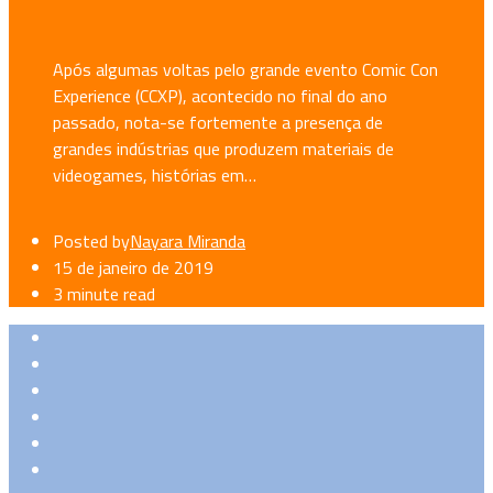
Após algumas voltas pelo grande evento Comic Con
Experience (CCXP), acontecido no final do ano
passado, nota-se fortemente a presença de
grandes indústrias que produzem materiais de
videogames, histórias em…
Posted by
Nayara Miranda
15 de janeiro de 2019
3 minute read