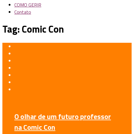
COMO GERIR
Contato
Tag:
Comic Con
O olhar de um futuro professor
na Comic Con