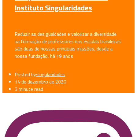
Instituto Singularidades
Reduzir as desigualdades e valorizar a diversidade
na formação de professores nas escolas brasileiras
são duas de nossas principais missões, desde a
nossa fundação, há 19 anos
Posted by
singularidades
14 de dezembro de 2020
3 minute read