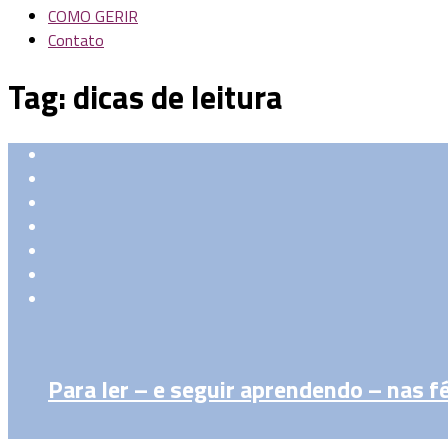
COMO GERIR
Contato
Tag:
dicas de leitura
Para ler – e seguir aprendendo – nas f