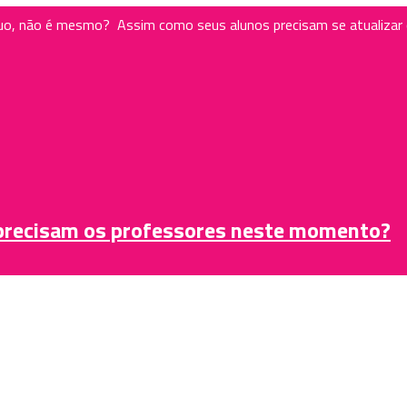
nuo, não é mesmo? Assim como seus alunos precisam se atualiza
 precisam os professores neste momento?
 em um momento em que o mundo está sofrendo uma situação inéd