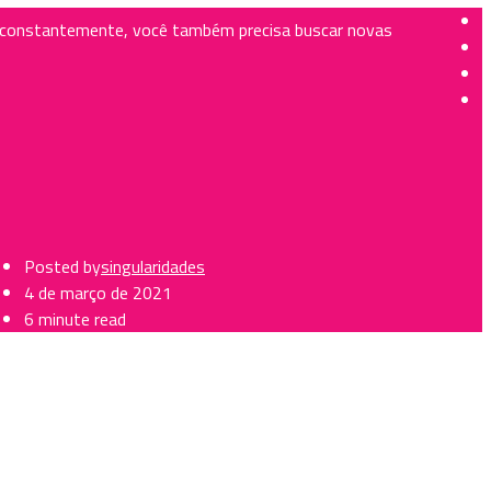
r constantemente, você também precisa buscar novas
Posted by
singularidades
4 de março de 2021
6 minute read
ita e complicada? Três professores e a coordenadora