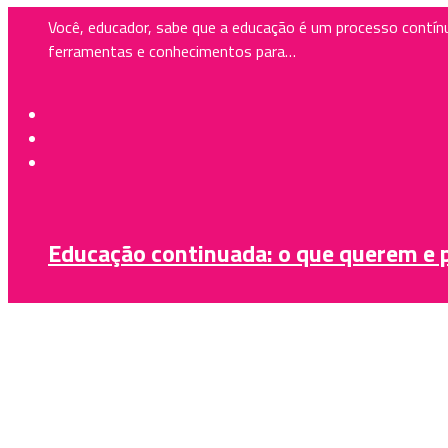
Você, educador, sabe que a educação é um processo contí
ferramentas e conhecimentos para…
Educação continuada: o que querem e
De que forma os docentes devem seguir aperfeiçoando-se
Antonieta Megale discutem algumas vias de mudança