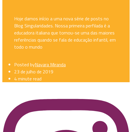
Hoje damos início a uma nova série de posts no
Blog Singularidades. Nossa primeira perfilada é a
educadora italiana que tornou-se uma das maiores
referências quando se fala de educação infantil, em
todo o mundo
Posted by
Nayara Miranda
23 de julho de 2019
4 minute read