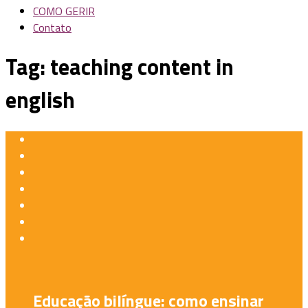
COMO GERIR
Contato
Tag:
teaching content in
english
Educação bilíngue: como ensinar