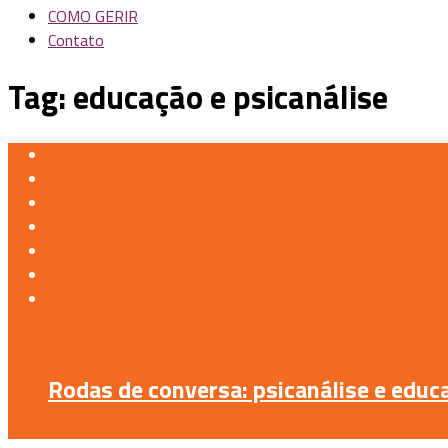
COMO GERIR
Contato
Tag:
educação e psicanálise
Rodas de conversa: psicanálise e educ