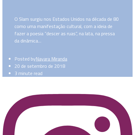
O Slam surgiu nos Estados Unidos na década de 80
como uma manifestação cultural, com a ideia de
fazer a poesia “descer as ruas”, na lata, na pressa
da dinâmica…
Posted by
Nayara Miranda
20 de setembro de 2018
3 minute read