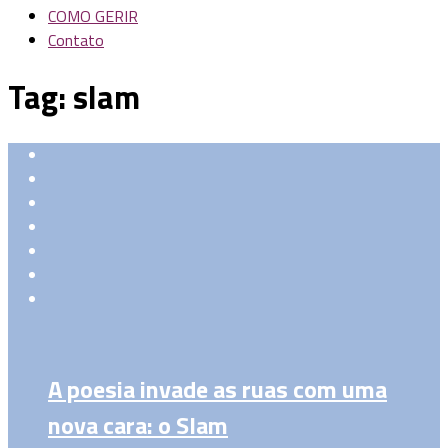
COMO GERIR
Contato
Tag:
slam
A poesia invade as ruas com uma
nova cara: o Slam