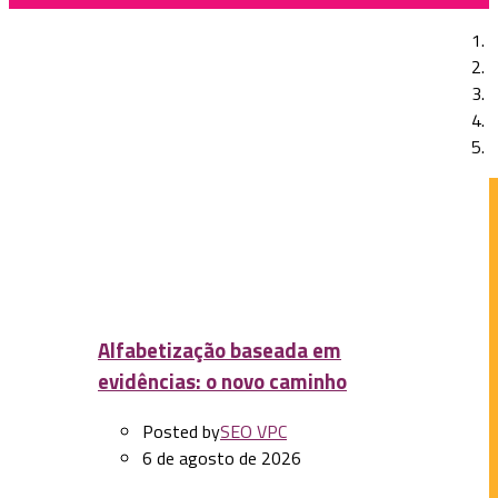
Previous Post
5 documentários brasileiros para se refletir sobre
educação
Next Post
Qual a importância da equidade racial para a
educação?
Alfabetização baseada em
evidências: o novo caminho
Posted by
SEO VPC
6 de agosto de 2026