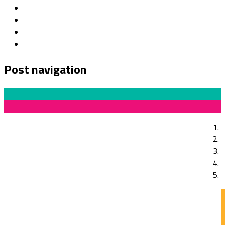
Post navigation
Previous Post
Setembro Azul: as conquistas e desafios da
comunidade surda na educação e na sociedade
Next Post
A figura do coordenador pedagógico