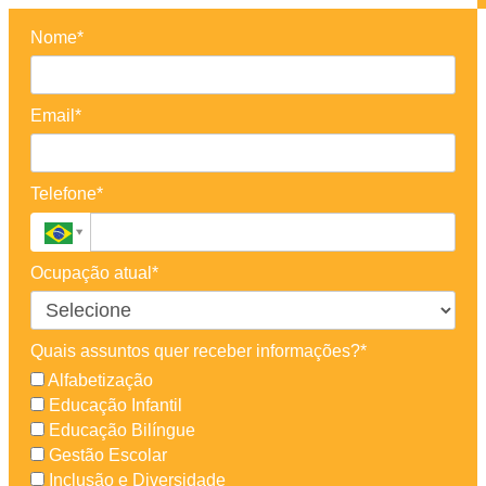
Nome*
Email*
Telefone*
Ocupação atual*
Quais assuntos quer receber informações?*
Alfabetização
Educação Infantil
Educação Bilíngue
Gestão Escolar
Inclusão e Diversidade