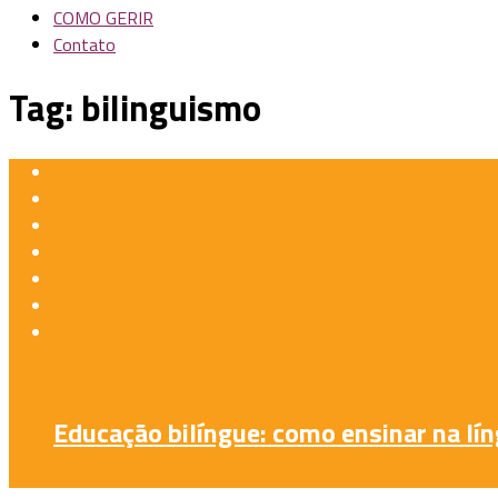
COMO GERIR
Contato
Tag:
bilinguismo
Educação bilíngue: como ensinar na lín