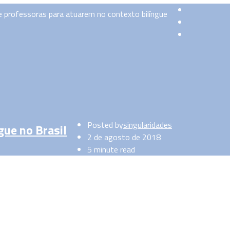
 e professoras para atuarem no contexto bilíngue
Posted by
singularidades
gue no Brasil
2 de agosto de 2018
5 minute read
 coordenadora da pós-graduação em Educação Bilíngue e dos cursos
racterísticas próprias