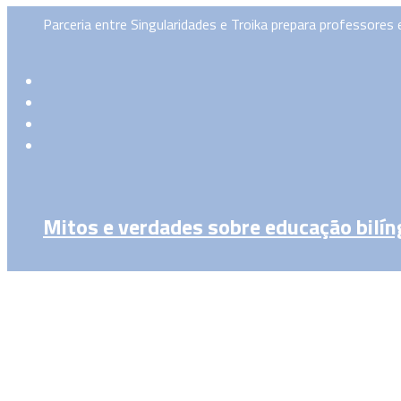
Parceria entre Singularidades e Troika prepara professores
Mitos e verdades sobre educação bilín
Para Antonieta Megale, doutora em Linguística Aplicada e
dois idiomas é uma tendência, mas no Brasil ela tem suas ca