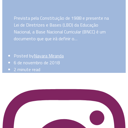
Prevista pela Constituição de 1988 e presente na
Lei de Diretrizes e Bases (LBD) da Educação
Nacional, a Base Nacional Curricular (BNCC) é um
documento que que irá definir o…
Posted by
Nayara Miranda
6 de novembro de 2018
2 minute read