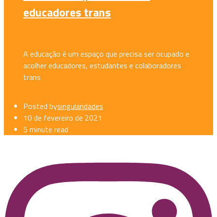
educadores trans
A educação é um espaço que precisa ser ocupado e
acolher educadores, estudantes e colaboradores
trans
Posted by
singularidades
10 de fevereiro de 2021
5 minute read