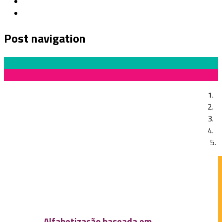
Post navigation
Previous Post
Setembro Verde: os esquecidos durante a pandemia
Next Post
Ensino de Literatura Brasileira Contemporânea:
entre a invisibilidade e a prática
Alfabetização baseada em