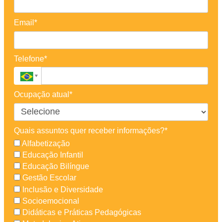
Email*
Telefone*
Ocupação atual*
Quais assuntos quer receber informações?*
Alfabetização
Educação Infantil
Educação Bilíngue
Gestão Escolar
Inclusão e Diversidade
Socioemocional
Didáticas e Práticas Pedagógicas