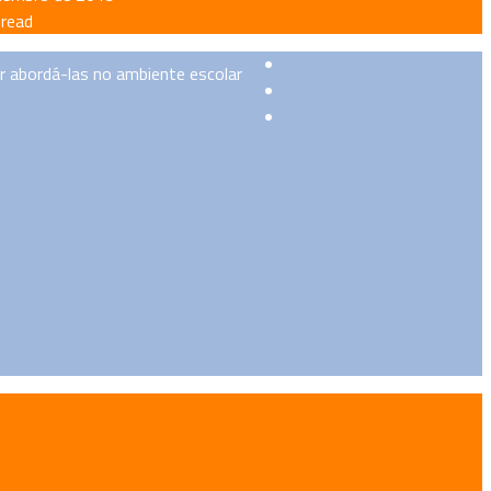
 read
r abordá-las no ambiente escolar