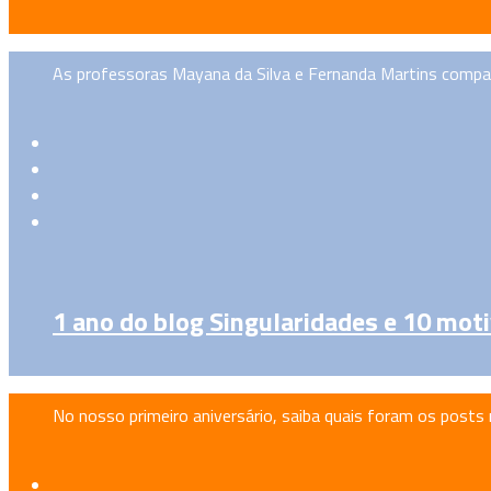
As professoras Mayana da Silva e Fernanda Martins compar
1 ano do blog Singularidades e 10 mo
No nosso primeiro aniversário, saiba quais foram os posts