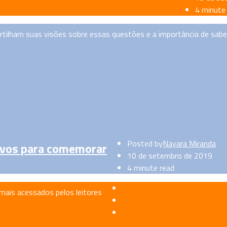
4 minute
tilham suas visões sobre essas questões e a importância de sabe
Posted by
Nayara Miranda
tivos para comemorar
10 de setembro de 2019
4 minute read
 mais acessados pelos leitores