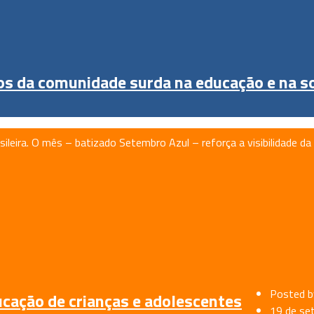
ios da comunidade surda na educação e na s
leira. O mês – batizado Setembro Azul – reforça a visibilidade d
Posted b
ucação de crianças e adolescentes
19 de se